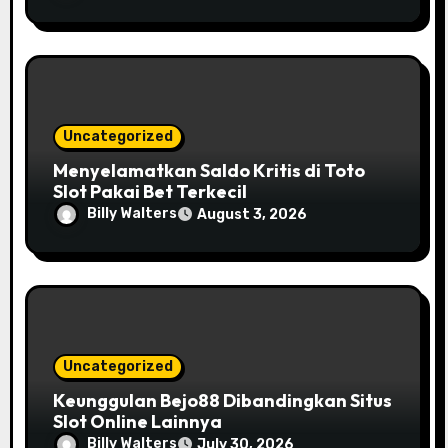
Uncategorized
Menyelamatkan Saldo Kritis di Toto
Slot Pakai Bet Terkecil
Billy Walters
August 3, 2026
Uncategorized
Keunggulan Bejo88 Dibandingkan Situs
Slot Online Lainnya
Billy Walters
July 30, 2026