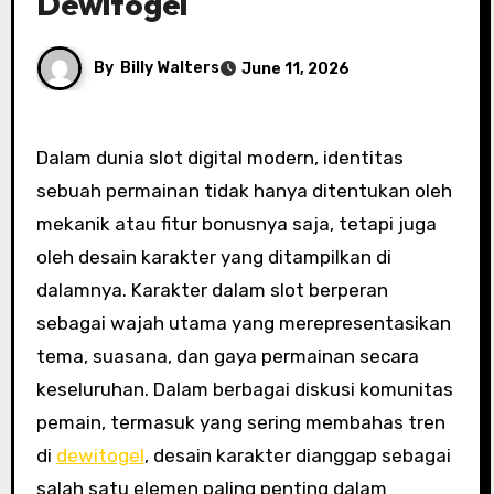
Dewitogel
By
Billy Walters
June 11, 2026
Dalam dunia slot digital modern, identitas
sebuah permainan tidak hanya ditentukan oleh
mekanik atau fitur bonusnya saja, tetapi juga
oleh desain karakter yang ditampilkan di
dalamnya. Karakter dalam slot berperan
sebagai wajah utama yang merepresentasikan
tema, suasana, dan gaya permainan secara
keseluruhan. Dalam berbagai diskusi komunitas
pemain, termasuk yang sering membahas tren
di
dewitogel
, desain karakter dianggap sebagai
salah satu elemen paling penting dalam