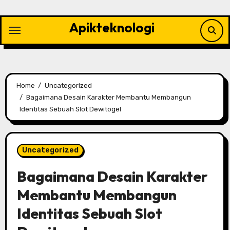
Skip
to
Apikteknologi
content
Home
Uncategorized
Bagaimana Desain Karakter Membantu Membangun
Identitas Sebuah Slot Dewitogel
Uncategorized
Bagaimana Desain Karakter
Membantu Membangun
Identitas Sebuah Slot