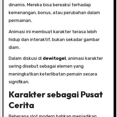
dinamis. Mereka bisa bereaksi terhadap
kemenangan, bonus, atau perubahan dalam
permainan.
Animasi ini membuat karakter terasa lebih
hidup dan interaktif, bukan sekadar gambar
diam.
Dalam diskusi di
dewitogel
, animasi karakter
sering disebut sebagai elemen yang
meningkatkan keterlibatan pemain secara
signifikan.
Karakter sebagai Pusat
Cerita
Beberapa slot modern bahkan menjadikan