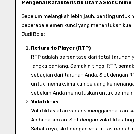
Mengenal Karakteristik Utama Slot Online
Sebelum melangkah lebih jauh, penting untuk m
beberapa elemen kunci yang menentukan kualit
Judi Bola:
Return to Player (RTP)
RTP adalah persentase dari total taruhan 
jangka panjang. Semakin tinggi RTP, sem
sebagian dari taruhan Anda. Slot dengan RTP
untuk memaksimalkan peluang kemenangan A
sebelum Anda memutuskan untuk bermain
Volatilitas
Volatilitas atau varians menggambarkan 
Anda harapkan. Slot dengan volatilitas ti
Sebaliknya, slot dengan volatilitas renda