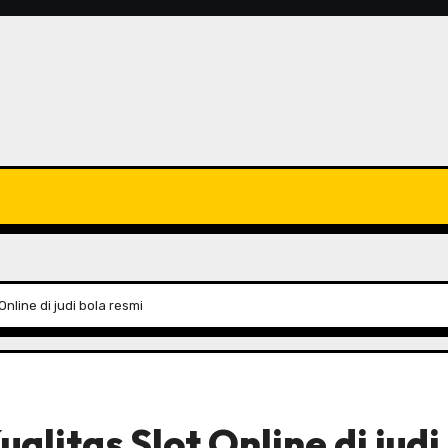
nline di judi bola resmi
litas Slot Online di judi