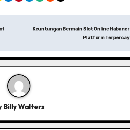
ot
Keuntungan Bermain Slot Online Habaner
Platform Terperca
y
Billy Walters