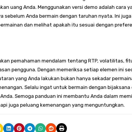
an uang Anda. Menggunakan versi demo adalah cara y
rnya sebelum Anda bermain dengan taruhan nyata. Ini juga
mainan dan melihat apakah itu sesuai dengan prefere
rlukan pemahaman mendalam tentang RTP, volatilitas, fit
ulasan pengguna. Dengan memeriksa setiap elemen ini se
putaran yang Anda lakukan bukan hanya sekadar permain
menangan. Selalu ingat untuk bermain dengan bijaksana
 Anda. Semoga panduan ini membantu Anda dalam memil
tapi juga peluang kemenangan yang menguntungkan.