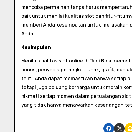
mencoba permainan tanpa harus mempertaruhk
baik untuk menilai kualitas slot dan fitur-fitu
memberi Anda kesempatan untuk merasakan per
Anda.
Kesimpulan
Menilai kualitas slot online di Judi Bola meme
bonus, penyedia perangkat lunak, grafik, dan 
teliti, Anda dapat memastikan bahwa setiap 
tetapi juga peluang berharga untuk meraih ke
nikmati setiap momen dalam petualangan slot
yang tidak hanya menawarkan kesenangan te