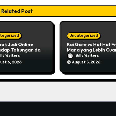
Related Post
tegorized
Uncategorized
ak Judi Online
Koi Gate vs Hot Hot Fr
adap Tabungan dan
Mana yang Lebih Cuan
tuhan Rumah
Slot?
illy Walters
Billy Walters
ga
ust 6, 2026
August 5, 2026