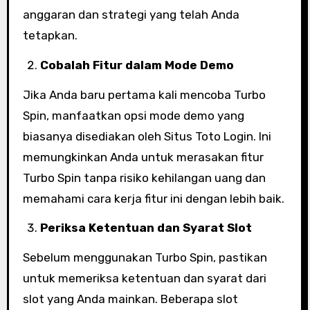
anggaran dan strategi yang telah Anda
tetapkan.
Cobalah Fitur dalam Mode Demo
Jika Anda baru pertama kali mencoba Turbo
Spin, manfaatkan opsi mode demo yang
biasanya disediakan oleh Situs Toto Login. Ini
memungkinkan Anda untuk merasakan fitur
Turbo Spin tanpa risiko kehilangan uang dan
memahami cara kerja fitur ini dengan lebih baik.
Periksa Ketentuan dan Syarat Slot
Sebelum menggunakan Turbo Spin, pastikan
untuk memeriksa ketentuan dan syarat dari
slot yang Anda mainkan. Beberapa slot