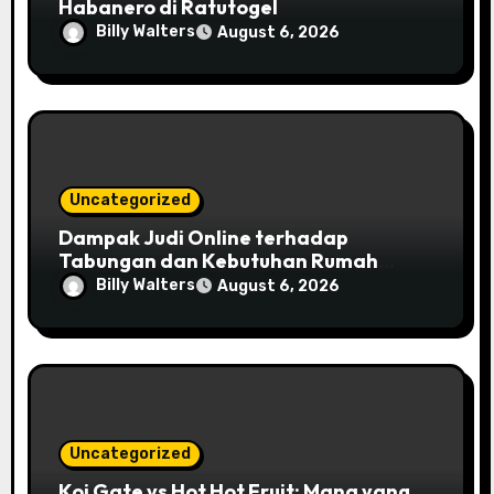
Habanero di Ratutogel
Billy Walters
August 6, 2026
Uncategorized
Dampak Judi Online terhadap
Tabungan dan Kebutuhan Rumah
Tangga
Billy Walters
August 6, 2026
Uncategorized
Koi Gate vs Hot Hot Fruit: Mana yang