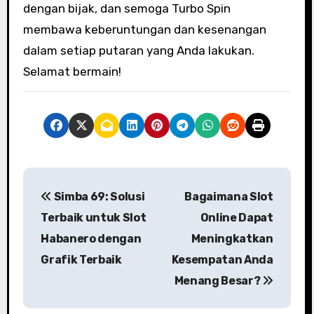
dengan bijak, dan semoga Turbo Spin
membawa keberuntungan dan kesenangan
dalam setiap putaran yang Anda lakukan.
Selamat bermain!
P
Simba 69: Solusi
Bagaimana Slot
o
Terbaik untuk Slot
Online Dapat
s
Habanero dengan
Meningkatkan
Grafik Terbaik
Kesempatan Anda
t
Menang Besar?
n