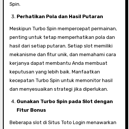
Spin.
Perhatikan Pola dan Hasil Putaran
Meskipun Turbo Spin mempercepat permainan,
penting untuk tetap memperhatikan pola dan
hasil dari setiap putaran. Setiap slot memiliki
mekanisme dan fitur unik, dan memahami cara
kerjanya dapat membantu Anda membuat
keputusan yang lebih baik. Manfaatkan
kecepatan Turbo Spin untuk memonitor hasil
dan menyesuaikan strategi jika diperlukan.
Gunakan Turbo Spin pada Slot dengan
Fitur Bonus
Beberapa slot di Situs Toto Login menawarkan