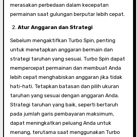
merasakan perbedaan dalam kecepatan
permainan saat gulungan berputar lebih cepat.
Atur Anggaran dan Strategi
Sebelum mengaktifkan Turbo Spin, penting
untuk menetapkan anggaran bermain dan
strategi taruhan yang sesuai. Turbo Spin dapat
mempercepat permainan dan membuat Anda
lebih cepat menghabiskan anggaran jika tidak
hati-hati. Tetapkan batasan dan pilih ukuran
taruhan yang sesuai dengan anggaran Anda.
Strategi taruhan yang baik, seperti bertaruh
pada jumlah garis pembayaran maksimum,
dapat meningkatkan peluang Anda untuk
menang, terutama saat menggunakan Turbo