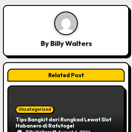
i
g
a
By
Billy Walters
t
i
o
Related Post
n
Uncategorized
Tips Bangkit dari Rungkad Lewat Slot
Habanero di Ratutogel