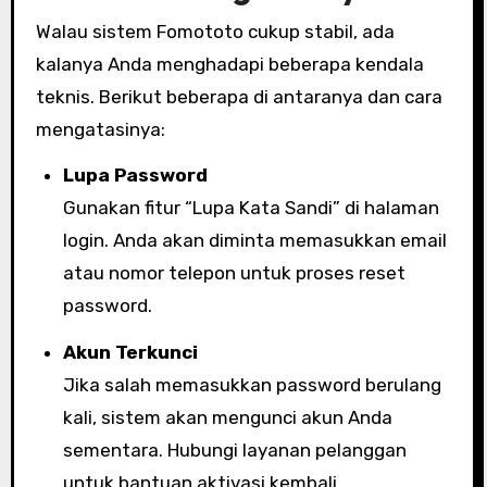
Walau sistem Fomototo cukup stabil, ada
kalanya Anda menghadapi beberapa kendala
teknis. Berikut beberapa di antaranya dan cara
mengatasinya:
Lupa Password
Gunakan fitur “Lupa Kata Sandi” di halaman
login. Anda akan diminta memasukkan email
atau nomor telepon untuk proses reset
password.
Akun Terkunci
Jika salah memasukkan password berulang
kali, sistem akan mengunci akun Anda
sementara. Hubungi layanan pelanggan
untuk bantuan aktivasi kembali.