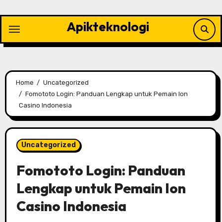
Skip
to
Apikteknologi
content
Home
Uncategorized
Fomototo Login: Panduan Lengkap untuk Pemain Ion
Casino Indonesia
Uncategorized
Fomototo Login: Panduan
Lengkap untuk Pemain Ion
Casino Indonesia