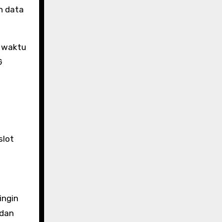
n data
h waktu
G
slot
ingin
 dan