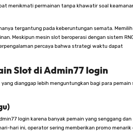
pat menikmati permainan tanpa khawatir soal keamana
k hanya tergantung pada keberuntungan semata. Memili
inan. Meskipun mesin slot beroperasi dengan sistem RN
erpengalaman percaya bahwa strategi waktu dapat
in Slot di Admin77 login
 yang dianggap lebih menguntungkan bagi para pemain 
gu)
Admin77 login karena banyak pemain yang senggang dan 
ri-hari ini, operator sering memberikan promo menarik