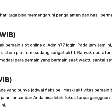
ehari juga bisa memengaruhi pengalaman dan hasil berm
 WIB)
 pemain slot online di Admin77 login. Pada jam-jam ini,
 sistem platform sedang sangat aktif. Banyak operator
odasi para pemain yang bermain saat waktu santai se
WIB)
da yang punya jadwal fleksibel. Meski aktivitas pemain 
jalan lancar dan Anda bisa lebih fokus tanpa gangguan.
ni.