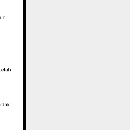
ain
telah
tidak