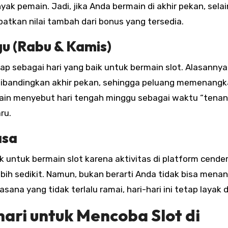
ak pemain. Jadi, jika Anda bermain di akhir pekan, selai
atkan nilai tambah dari bonus yang tersedia.
gu (Rabu & Kamis)
ap sebagai hari yang baik untuk bermain slot. Alasannya,
in dibandingkan akhir pekan, sehingga peluang memenang
emain menyebut hari tengah minggu sebagai waktu “tena
ru.
asa
k untuk bermain slot karena aktivitas di platform cende
bih sedikit. Namun, bukan berarti Anda tidak bisa mena
sana yang tidak terlalu ramai, hari-hari ini tetap layak 
ari untuk Mencoba Slot di