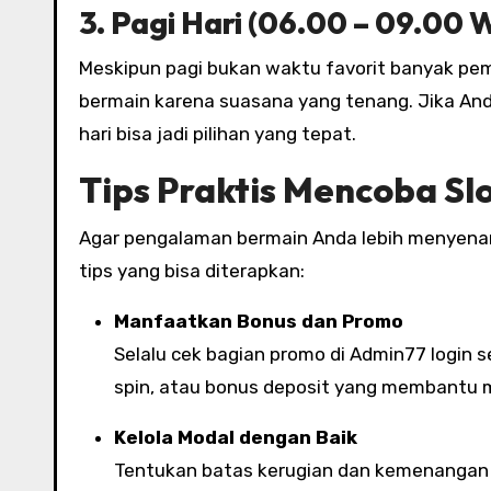
3. Pagi Hari (06.00 – 09.00 
Meskipun pagi bukan waktu favorit banyak pem
bermain karena suasana yang tenang. Jika Anda
hari bisa jadi pilihan yang tepat.
Tips Praktis Mencoba Slo
Agar pengalaman bermain Anda lebih menyenan
tips yang bisa diterapkan:
Manfaatkan Bonus dan Promo
Selalu cek bagian promo di Admin77 login s
spin, atau bonus deposit yang membantu
Kelola Modal dengan Baik
Tentukan batas kerugian dan kemenangan 