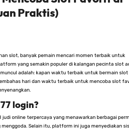
an Praktis)
tform yang semakin populer di kalangan pecinta slot a
 muncul adalah: kapan waktu terbaik untuk bermain slot
membahas hari dan waktu terbaik untuk mencoba slot favo
menyenangkan.
7 login?
al judi online terpercaya yang menawarkan berbagai per
g menggoda. Selain itu, platform ini juga menyediakan s