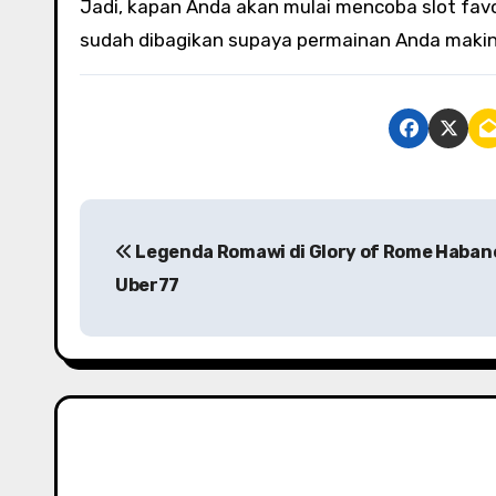
Jadi, kapan Anda akan mulai mencoba slot favo
sudah dibagikan supaya permainan Anda maki
P
Legenda Romawi di Glory of Rome Haban
o
Uber77
s
t
n
a
v