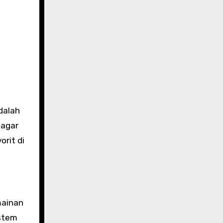
dalah
 agar
rit di
mainan
istem