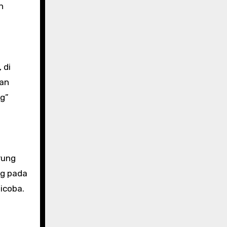
n
 di
kan
ng”
rung
ng pada
dicoba.