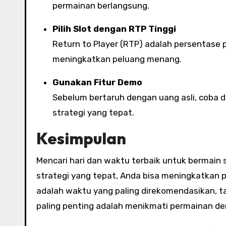
permainan berlangsung.
Pilih Slot dengan RTP Tinggi
Return to Player (RTP) adalah persentase 
meningkatkan peluang menang.
Gunakan Fitur Demo
Sebelum bertaruh dengan uang asli, coba
strategi yang tepat.
Kesimpulan
Mencari hari dan waktu terbaik untuk bermain 
strategi yang tepat, Anda bisa meningkatkan
adalah waktu yang paling direkomendasikan, ta
paling penting adalah menikmati permainan d