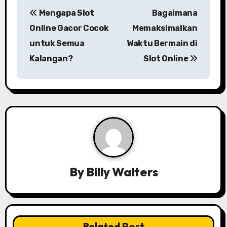
P
Mengapa Slot
Bagaimana
o
Online Gacor Cocok
Memaksimalkan
s
untuk Semua
Waktu Bermain di
Kalangan?
Slot Online
t
n
a
v
i
g
By
Billy Walters
a
t
Related Post