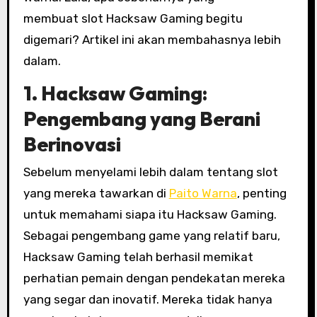
membuat slot Hacksaw Gaming begitu
digemari? Artikel ini akan membahasnya lebih
dalam.
1. Hacksaw Gaming:
Pengembang yang Berani
Berinovasi
Sebelum menyelami lebih dalam tentang slot
yang mereka tawarkan di
Paito Warna
, penting
untuk memahami siapa itu Hacksaw Gaming.
Sebagai pengembang game yang relatif baru,
Hacksaw Gaming telah berhasil memikat
perhatian pemain dengan pendekatan mereka
yang segar dan inovatif. Mereka tidak hanya