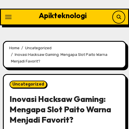
Skip
to
Apikteknologi
content
Home
Uncategorized
Inovasi Hacksaw Gaming: Mengapa Slot Paito Warna
Menjadi Favorit?
Uncategorized
Inovasi Hacksaw Gaming:
Mengapa Slot Paito Warna
Menjadi Favorit?