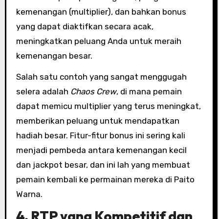
kemenangan (multiplier), dan bahkan bonus
yang dapat diaktifkan secara acak,
meningkatkan peluang Anda untuk meraih
kemenangan besar.
Salah satu contoh yang sangat menggugah
selera adalah
Chaos Crew
, di mana pemain
dapat memicu multiplier yang terus meningkat,
memberikan peluang untuk mendapatkan
hadiah besar. Fitur-fitur bonus ini sering kali
menjadi pembeda antara kemenangan kecil
dan jackpot besar, dan ini lah yang membuat
pemain kembali ke permainan mereka di Paito
Warna.
4. RTP yang Kompetitif dan