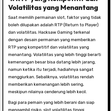
Volatilitas yang Menantang
Saat memilih permainan slot, faktor yang tidak
boleh dilupakan adalah RTP (Return to Player)
dan volatilitas. Hacksaw Gaming terkenal
dengan desain permainan yang memberikan
RTP yang kompetitif dan volatilitas yang
menantang. Volatilitas yang lebih tinggi berarti
kemenangan besar bisa datang lebih jarang,
namun ketika itu terjadi, hadiahnya sangat
menggiurkan. Sebaliknya, volatilitas rendah
memberikan kemenangan lebih sering,
meskipun nilainya cenderung lebih kecil.
Bagi para pemain yang lebih berani dan siap
mengambil risiko, slot volatilitas tinggi