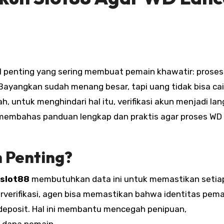
l penting yang sering membuat pemain khawatir: proses
ayangkan sudah menang besar, tapi uang tidak bisa cai
h, untuk menghindari hal itu, verifikasi akun menjadi la
an membahas panduan lengkap dan praktis agar proses WD 
 Penting?
slot88
membutuhkan data ini untuk memastikan setia
rverifikasi, agen bisa memastikan bahwa identitas pema
deposit. Hal ini membantu mencegah penipuan,