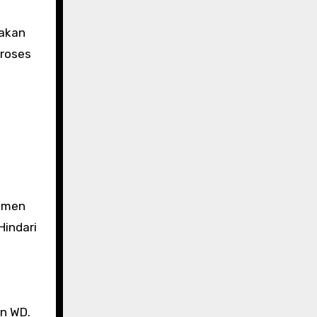
 akan
proses
umen
Hindari
an WD.