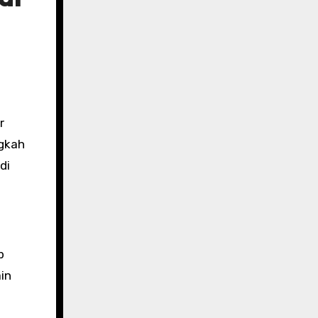
r
ngkah
di
p
in