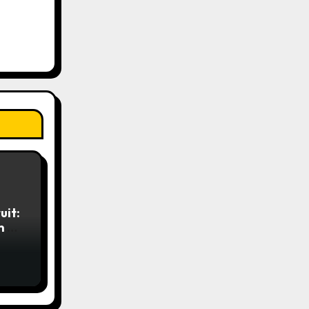
uit:
 di