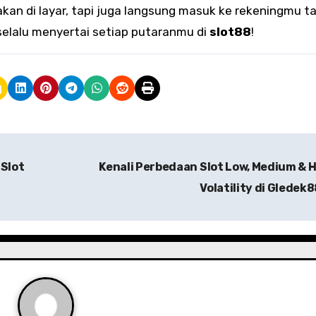
kan di layar, tapi juga langsung masuk ke rekeningmu t
elalu menyertai setiap putaranmu di
slot88
!
 Slot
Kenali Perbedaan Slot Low, Medium & 
Volatility di Gledek