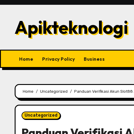
Skip
to
Apikteknologi
content
Home
Privacy Policy
Business
Home
Uncategorized
Panduan Verifikasi Akun Slot88
Uncategorized
Panduan Verifikasi 