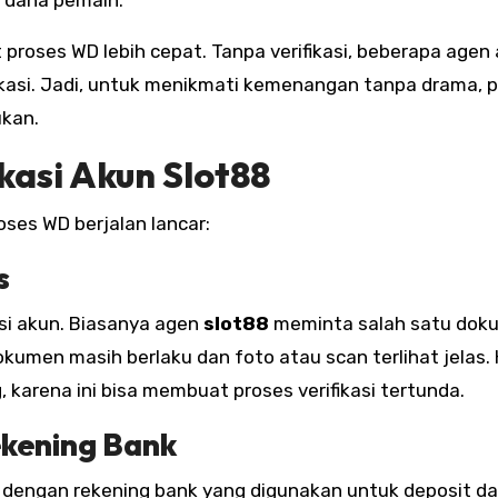
 dana pemain.
 proses WD lebih cepat. Tanpa verifikasi, beberapa agen
kasi. Jadi, untuk menikmati kemenangan tanpa drama, 
ukan.
asi Akun Slot88
oses WD berjalan lancar:
s
si akun. Biasanya agen
slot88
meminta salah satu dok
okumen masih berlaku dan foto atau scan terlihat jelas. 
karena ini bisa membuat proses verifikasi tertunda.
kening Bank
 dengan rekening bank yang digunakan untuk deposit d