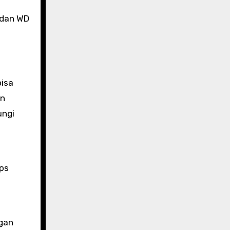
 dan WD
bisa
an
ungi
ps
ngan