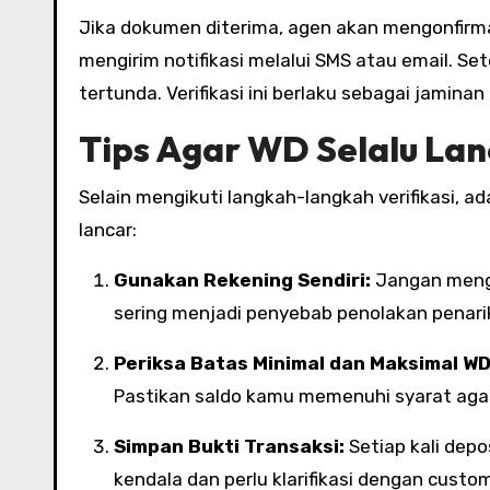
Jika dokumen diterima, agen akan mengonfirma
mengirim notifikasi melalui SMS atau email. S
tertunda. Verifikasi ini berlaku sebagai jamin
Tips Agar WD Selalu Lan
Selain mengikuti langkah-langkah verifikasi, 
lancar:
Gunakan Rekening Sendiri:
Jangan mengg
sering menjadi penyebab penolakan penari
Periksa Batas Minimal dan Maksimal WD
Pastikan saldo kamu memenuhi syarat agar
Simpan Bukti Transaksi:
Setiap kali depos
kendala dan perlu klarifikasi dengan custom