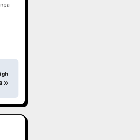
anpa
High
88