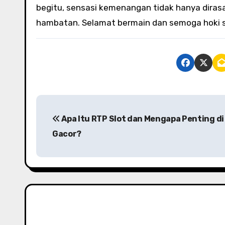
begitu, sensasi kemenangan tidak hanya dirasa
hambatan. Selamat bermain dan semoga hoki s
P
Apa Itu RTP Slot dan Mengapa Penting di
o
Gacor?
s
t
n
a