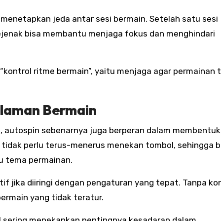
u menetapkan jeda antar sesi bermain. Setelah satu sesi
 sejenak bisa membantu menjaga fokus dan menghindari
i “kontrol ritme bermain”, yaitu menjaga agar permainan 
alaman Bermain
n, autospin sebenarnya juga berperan dalam membentuk
 tidak perlu terus-menerus menekan tombol, sehingga b
au tema permainan.
f jika diiringi dengan pengaturan yang tepat. Tanpa kon
rmain yang tidak teratur.
el sering menekankan pentingnya kesadaran dalam