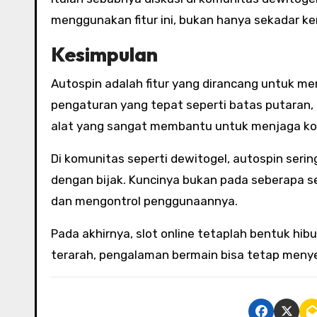
menggunakan fitur ini, bukan hanya sekadar k
Kesimpulan
Autospin adalah fitur yang dirancang untuk m
pengaturan yang tepat seperti batas putaran, 
alat yang sangat membantu untuk menjaga kon
Di komunitas seperti dewitogel, autospin seri
dengan bijak. Kuncinya bukan pada seberapa se
dan mengontrol penggunaannya.
Pada akhirnya, slot online tetaplah bentuk hi
terarah, pengalaman bermain bisa tetap menye