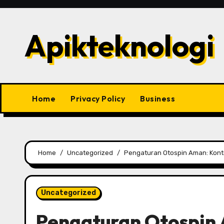
Skip
to
Apikteknologi
content
Home
Privacy Policy
Business
Home
Uncategorized
Pengaturan Otospin Aman: Kontr
Uncategorized
Pengaturan Otospin A