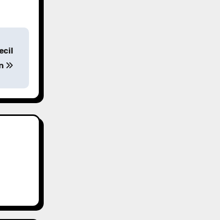
ecil
in