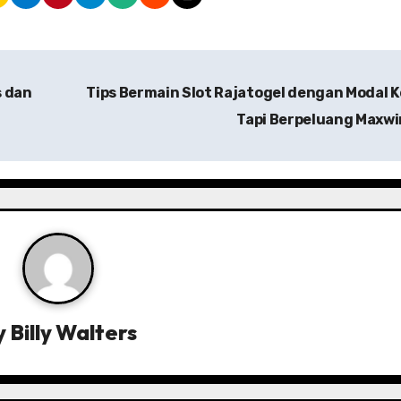
s dan
Tips Bermain Slot Rajatogel dengan Modal K
Tapi Berpeluang Maxw
y
Billy Walters