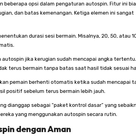
 beberapa opsi dalam pengaturan autospin. Fitur ini bi
gian, dan batas kemenangan. Ketiga elemen ini sangat
entukan durasi sesi bermain. Misalnya, 20, 50, atau 1
matis.
 autospin jika kerugian sudah mencapai angka tertentu. 
k terus bermain tanpa batas saat hasil tidak sesuai h
an pemain berhenti otomatis ketika sudah mencapai t
l positif sebelum terus bermain lebih jauh.
ring dianggap sebagai “paket kontrol dasar” yang sebaik
mereka yang menggunakan autospin secara rutin.
spin dengan Aman