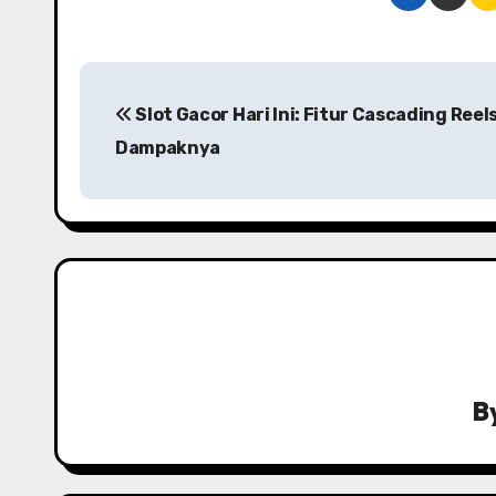
P
Slot Gacor Hari Ini: Fitur Cascading Reel
o
Dampaknya
s
t
n
a
v
i
B
g
a