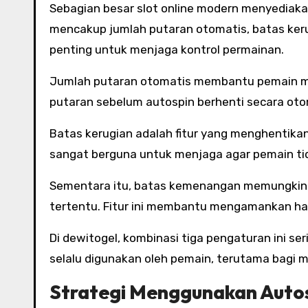
Sebagian besar slot online modern menyediakan
mencakup jumlah putaran otomatis, batas keru
penting untuk menjaga kontrol permainan.
Jumlah putaran otomatis membantu pemain men
putaran sebelum autospin berhenti secara oto
Batas kerugian adalah fitur yang menghentikan
sangat berguna untuk menjaga agar pemain tida
Sementara itu, batas kemenangan memungkink
tertentu. Fitur ini membantu mengamankan hasi
Di dewitogel, kombinasi tiga pengaturan ini se
selalu digunakan oleh pemain, terutama bagi 
Strategi Menggunakan Auto