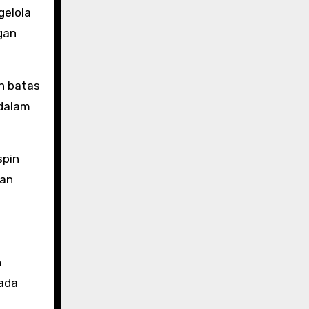
gelola
gan
n batas
 dalam
spin
kan
n
 ada