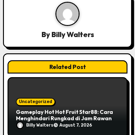
v
i
g
By
Billy Walters
a
t
Related Post
i
o
n
Uncategorized
Gameplay Hot Hot Fruit Star88: Cara
Menghindari Rungkad di Jam Rawan
Billy Walters
August 7, 2026