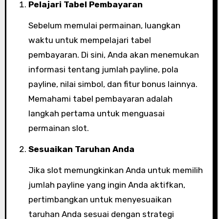
Pelajari Tabel Pembayaran
Sebelum memulai permainan, luangkan
waktu untuk mempelajari tabel
pembayaran. Di sini, Anda akan menemukan
informasi tentang jumlah payline, pola
payline, nilai simbol, dan fitur bonus lainnya.
Memahami tabel pembayaran adalah
langkah pertama untuk menguasai
permainan slot.
Sesuaikan Taruhan Anda
Jika slot memungkinkan Anda untuk memilih
jumlah payline yang ingin Anda aktifkan,
pertimbangkan untuk menyesuaikan
taruhan Anda sesuai dengan strategi