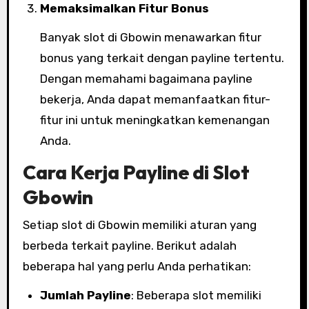
Memaksimalkan Fitur Bonus
Banyak slot di Gbowin menawarkan fitur
bonus yang terkait dengan payline tertentu.
Dengan memahami bagaimana payline
bekerja, Anda dapat memanfaatkan fitur-
fitur ini untuk meningkatkan kemenangan
Anda.
Cara Kerja Payline di Slot
Gbowin
Setiap slot di Gbowin memiliki aturan yang
berbeda terkait payline.
Berikut adalah
beberapa hal yang perlu Anda perhatikan:​
Jumlah Payline
:
Beberapa slot memiliki