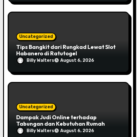
Uncategorized
Tips Bangkit dari Rungkad Lewat Slot
Habanero di Ratutogel
Billy Walters
August 6, 2026
Uncategorized
Dampak Judi Online terhadap
Tabungan dan Kebutuhan Rumah
Tangga
Billy Walters
August 6, 2026