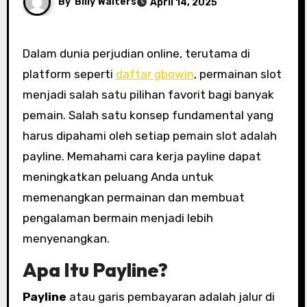
By
Billy Walters
April 14, 2025
Dalam dunia perjudian online, terutama di
platform seperti
daftar gbowin
, permainan slot
menjadi salah satu pilihan favorit bagi banyak
pemain.
Salah satu konsep fundamental yang
harus dipahami oleh setiap pemain slot adalah
payline.
Memahami cara kerja payline dapat
meningkatkan peluang Anda untuk
memenangkan permainan dan membuat
pengalaman bermain menjadi lebih
menyenangkan.
Apa Itu Payline?
Payline
atau garis pembayaran adalah jalur di