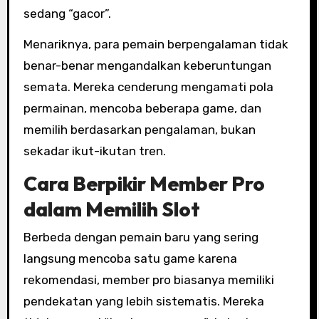
sedang “gacor”.
Menariknya, para pemain berpengalaman tidak
benar-benar mengandalkan keberuntungan
semata. Mereka cenderung mengamati pola
permainan, mencoba beberapa game, dan
memilih berdasarkan pengalaman, bukan
sekadar ikut-ikutan tren.
Cara Berpikir Member Pro
dalam Memilih Slot
Berbeda dengan pemain baru yang sering
langsung mencoba satu game karena
rekomendasi, member pro biasanya memiliki
pendekatan yang lebih sistematis. Mereka