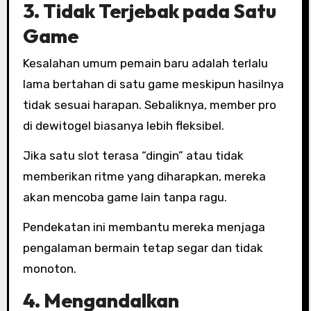
3. Tidak Terjebak pada Satu
Game
Kesalahan umum pemain baru adalah terlalu
lama bertahan di satu game meskipun hasilnya
tidak sesuai harapan. Sebaliknya, member pro
di dewitogel biasanya lebih fleksibel.
Jika satu slot terasa “dingin” atau tidak
memberikan ritme yang diharapkan, mereka
akan mencoba game lain tanpa ragu.
Pendekatan ini membantu mereka menjaga
pengalaman bermain tetap segar dan tidak
monoton.
4. Mengandalkan