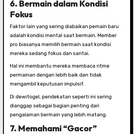
6. Bermain dalam Kondisi
Fokus
Faktor lain yang sering diabaikan pemain baru
adalah kondisi mental saat bermain. Member
pro biasanya memilih bermain saat kondisi
mereka sedang fokus dan santai.
Hal ini membantu mereka membaca ritme
permainan dengan lebih baik dan tidak
mengambil keputusan impulsif.
Di dewitogel, pendekatan seperti ini sering
dianggap sebagai bagian penting dari
pengalaman bermain yang lebih matang.
7. Memahami “Gacor”