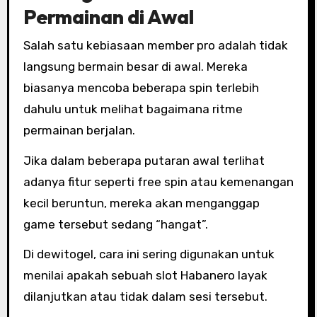
Permainan di Awal
Salah satu kebiasaan member pro adalah tidak
langsung bermain besar di awal. Mereka
biasanya mencoba beberapa spin terlebih
dahulu untuk melihat bagaimana ritme
permainan berjalan.
Jika dalam beberapa putaran awal terlihat
adanya fitur seperti free spin atau kemenangan
kecil beruntun, mereka akan menganggap
game tersebut sedang “hangat”.
Di dewitogel, cara ini sering digunakan untuk
menilai apakah sebuah slot Habanero layak
dilanjutkan atau tidak dalam sesi tersebut.