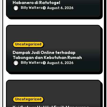
Habanero di Ratutogel
Billy Walters
August 6, 2026
Uncategorized
Dampak Judi Online terhadap
Tabungan dan Kebutuhan Rumah
Tangga
Billy Walters
August 6, 2026
Uncategorized