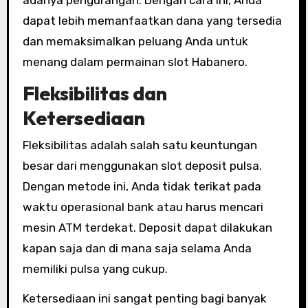
dapat lebih memanfaatkan dana yang tersedia
dan memaksimalkan peluang Anda untuk
menang dalam permainan slot Habanero.
Fleksibilitas dan
Ketersediaan
Fleksibilitas adalah salah satu keuntungan
besar dari menggunakan slot deposit pulsa.
Dengan metode ini, Anda tidak terikat pada
waktu operasional bank atau harus mencari
mesin ATM terdekat. Deposit dapat dilakukan
kapan saja dan di mana saja selama Anda
memiliki pulsa yang cukup.
Ketersediaan ini sangat penting bagi banyak