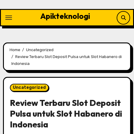
Skip
to
Apikteknologi
content
Home
Uncategorized
Review Terbaru Slot Deposit Pulsa untuk Slot Habanero di
Indonesia
Uncategorized
Review Terbaru Slot Deposit
Pulsa untuk Slot Habanero di
Indonesia