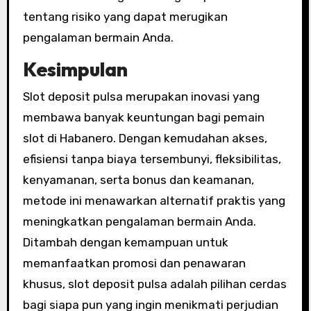
tentang risiko yang dapat merugikan
pengalaman bermain Anda.
Kesimpulan
Slot deposit pulsa merupakan inovasi yang
membawa banyak keuntungan bagi pemain
slot di Habanero. Dengan kemudahan akses,
efisiensi tanpa biaya tersembunyi, fleksibilitas,
kenyamanan, serta bonus dan keamanan,
metode ini menawarkan alternatif praktis yang
meningkatkan pengalaman bermain Anda.
Ditambah dengan kemampuan untuk
memanfaatkan promosi dan penawaran
khusus, slot deposit pulsa adalah pilihan cerdas
bagi siapa pun yang ingin menikmati perjudian