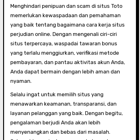
Menghindari penipuan dan scam di situs Toto
memerlukan kewaspadaan dan pemahaman
yang baik tentang bagaimana cara kerja situs
perjudian online. Dengan mengenali ciri-ciri
situs terpercaya, waspadai tawaran bonus
yang terlalu menggiurkan, verifikasi metode
pembayaran, dan pantau aktivitas akun Anda,
Anda dapat bermain dengan lebih aman dan
nyaman.
Selalu ingat untuk memilih situs yang
menawarkan keamanan, transparansi, dan
layanan pelanggan yang baik. Dengan begitu,
pengalaman berjudi Anda akan lebih
menyenangkan dan bebas dari masalah.