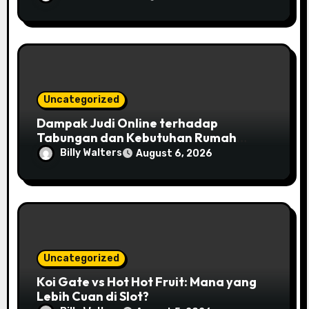
Uncategorized
Dampak Judi Online terhadap
Tabungan dan Kebutuhan Rumah
Tangga
Billy Walters
August 6, 2026
Uncategorized
Koi Gate vs Hot Hot Fruit: Mana yang
Lebih Cuan di Slot?