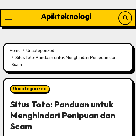
Skip
to
Apikteknologi
content
Home
Uncategorized
Situs Toto: Panduan untuk Menghindari Penipuan dan
Scam
Uncategorized
Situs Toto: Panduan untuk
Menghindari Penipuan dan
Scam