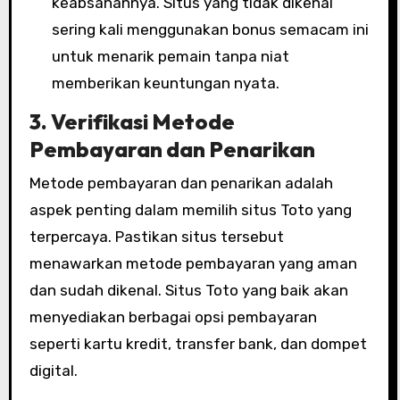
keabsahannya. Situs yang tidak dikenal
sering kali menggunakan bonus semacam ini
untuk menarik pemain tanpa niat
memberikan keuntungan nyata.
3.
Verifikasi Metode
Pembayaran dan Penarikan
Metode pembayaran dan penarikan adalah
aspek penting dalam memilih situs Toto yang
terpercaya. Pastikan situs tersebut
menawarkan metode pembayaran yang aman
dan sudah dikenal. Situs Toto yang baik akan
menyediakan berbagai opsi pembayaran
seperti kartu kredit, transfer bank, dan dompet
digital.