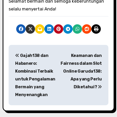
Selamat bermain dan semoga keberuntungan
selalu menyertai Anda!
P
Gajah138 dan
Keamanan dan
o
Habanero:
Fairness dalam Slot
s
Kombinasi Terbaik
Online Garuda138:
untuk Pengalaman
Apa yang Perlu
t
Bermain yang
Diketahui?
n
Menyenangkan
a
v