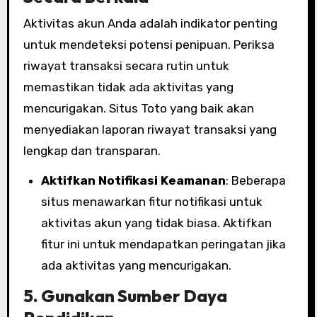
Aktivitas akun Anda adalah indikator penting
untuk mendeteksi potensi penipuan. Periksa
riwayat transaksi secara rutin untuk
memastikan tidak ada aktivitas yang
mencurigakan. Situs Toto yang baik akan
menyediakan laporan riwayat transaksi yang
lengkap dan transparan.
Aktifkan Notifikasi Keamanan
: Beberapa
situs menawarkan fitur notifikasi untuk
aktivitas akun yang tidak biasa. Aktifkan
fitur ini untuk mendapatkan peringatan jika
ada aktivitas yang mencurigakan.
5.
Gunakan Sumber Daya