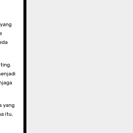
 yang
e
jeda
ting.
menjadi
njaga
a yang
a itu,