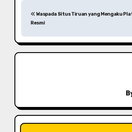
P
Waspada Situs Tiruan yang Mengaku Pl
o
Resmi
s
t
n
a
v
i
B
g
a
t