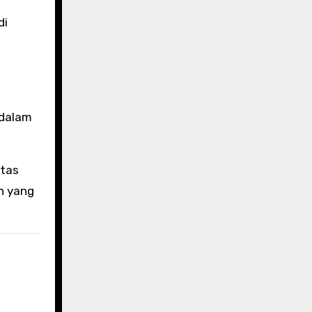
di
 dalam
itas
n yang