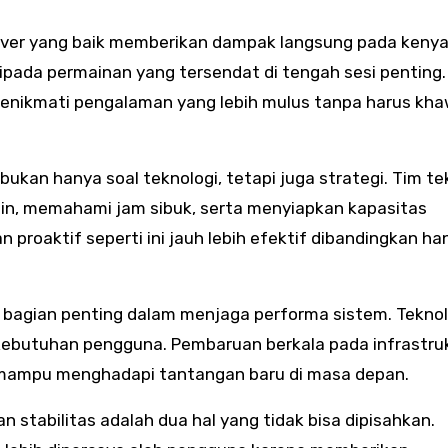
server yang baik memberikan dampak langsung pada ken
ipada permainan yang tersendat di tengah sesi penting.
menikmati pengalaman yang lebih mulus tanpa harus kha
bukan hanya soal teknologi, tetapi juga strategi. Tim te
in, memahami jam sibuk, serta menyiapkan kapasitas
proaktif seperti ini jauh lebih efektif dibandingkan ha
di bagian penting dalam menjaga performa sistem. Teknol
kebutuhan pengguna. Pembaruan berkala pada infrastru
mampu menghadapi tantangan baru di masa depan.
 stabilitas adalah dua hal yang tidak bisa dipisahkan.