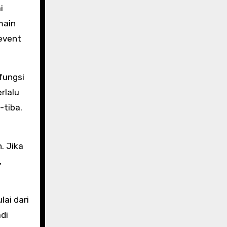
i
main
 event
fungsi
rlalu
-tiba.
. Jika
,
ai dari
di