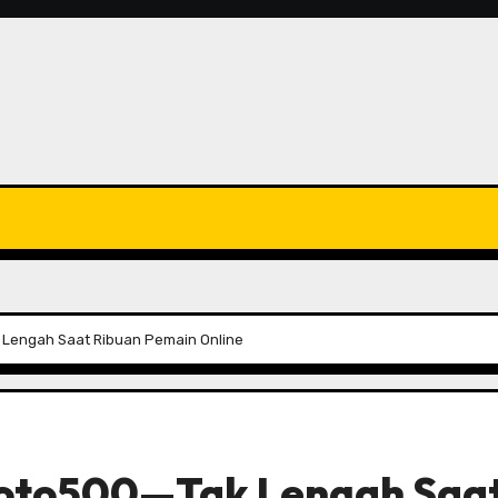
k Lengah Saat Ribuan Pemain Online
 Toto500—Tak Lengah Saa