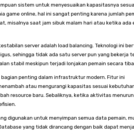
emampuan sistem untuk menyesuaikan kapasitasnya sesua
a game online, hal ini sangat penting karena jumlah pe
at, misalnya saat jam sibuk malam hari atau ketika ada
tabilan server adalah load balancing. Teknologi ini ber
gus, sehingga tidak ada satu server pun yang bekerja te
alan stabil meskipun terjadi lonjakan pemain secara tiba
 bagian penting dalam infrastruktur modern. Fitur ini
menambah atau mengurangi kapasitas sesuai kebutuhan
h resource baru. Sebaliknya, ketika aktivitas menurun
fisien.
yang digunakan untuk menyimpan semua data pemain, mul
 Database yang tidak dirancang dengan baik dapat menja