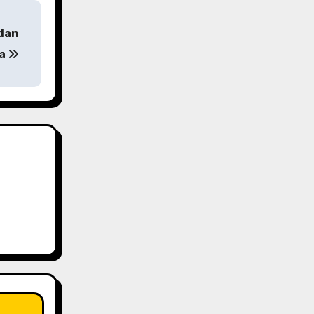
 dan
a