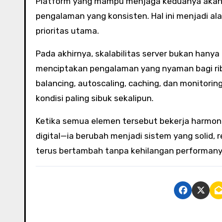
Platform yang mampu menjaga keduanya akan 
pengalaman yang konsisten. Hal ini menjadi al
prioritas utama.
Pada akhirnya, skalabilitas server bukan hany
menciptakan pengalaman yang nyaman bagi ri
balancing, autoscaling, caching, dan monitorin
kondisi paling sibuk sekalipun.
Ketika semua elemen tersebut bekerja harmonis
digital—ia berubah menjadi sistem yang solid,
terus bertambah tanpa kehilangan performany