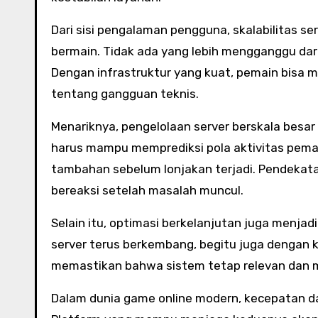
Dari sisi pengalaman pengguna, skalabilitas 
bermain. Tidak ada yang lebih mengganggu dar
Dengan infrastruktur yang kuat, pemain bisa 
tentang gangguan teknis.
Menariknya, pengelolaan server berskala besar 
harus mampu memprediksi pola aktivitas pema
tambahan sebelum lonjakan terjadi. Pendekatan 
bereaksi setelah masalah muncul.
Selain itu, optimasi berkelanjutan juga menja
server terus berkembang, begitu juga dengan 
memastikan bahwa sistem tetap relevan dan 
Dalam dunia game online modern, kecepatan dan