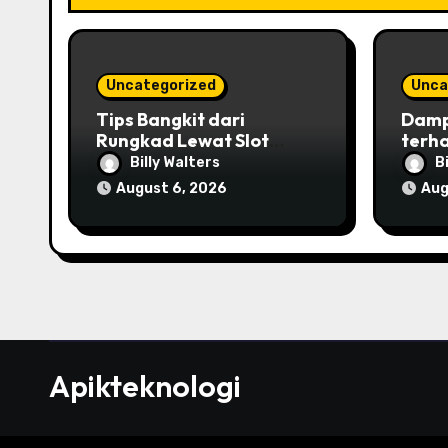
i
o
Uncategorized
Unca
n
Tips Bangkit dari
Damp
Rungkad Lewat Slot
terh
Habanero di Ratutogel
Kebu
Billy Walters
B
Tang
August 6, 2026
Aug
Apikteknologi