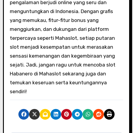
pengalaman berjudi online yang seru dan
menguntungkan di Indonesia. Dengan grafis
yang memukau, fitur-fitur bonus yang
menggiurkan, dan dukungan dari platform
terpercaya seperti Mahaslot, setiap putaran
slot menjadi kesempatan untuk merasakan
sensasi kemenangan dan kegembiraan yang
sejati. Jadi, jangan ragu untuk mencoba slot
Habanero di Mahaslot sekarang juga dan
temukan keseruan serta keuntungannya
sendiri!