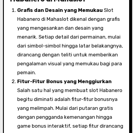
Grafis dan Desain yang Memukau
Slot
Habanero di Mahaslot dikenal dengan grafis
yang mengesankan dan desain yang
menarik. Setiap detail dari permainan, mulai
dari simbol-simbol hingga latar belakangnya,
dirancang dengan teliti untuk memberikan
pengalaman visual yang memukau bagi para
pemain.
Fitur-Fitur Bonus yang Menggiurkan
Salah satu hal yang membuat slot Habanero
begitu diminati adalah fitur-fitur bonusnya
yang melimpah. Mulai dari putaran gratis
dengan pengganda kemenangan hingga
game bonus interaktif, setiap fitur dirancang