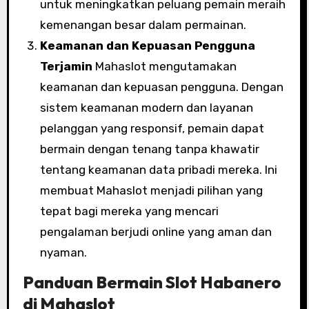
untuk meningkatkan peluang pemain meraih
kemenangan besar dalam permainan.
Keamanan dan Kepuasan Pengguna
Terjamin
Mahaslot mengutamakan
keamanan dan kepuasan pengguna. Dengan
sistem keamanan modern dan layanan
pelanggan yang responsif, pemain dapat
bermain dengan tenang tanpa khawatir
tentang keamanan data pribadi mereka. Ini
membuat Mahaslot menjadi pilihan yang
tepat bagi mereka yang mencari
pengalaman berjudi online yang aman dan
nyaman.
Panduan Bermain Slot Habanero
di Mahaslot