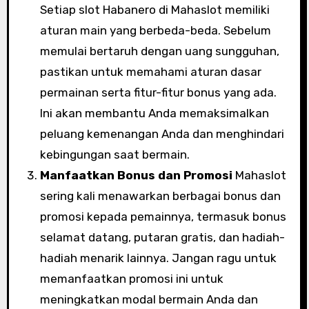
Setiap slot Habanero di Mahaslot memiliki
aturan main yang berbeda-beda. Sebelum
memulai bertaruh dengan uang sungguhan,
pastikan untuk memahami aturan dasar
permainan serta fitur-fitur bonus yang ada.
Ini akan membantu Anda memaksimalkan
peluang kemenangan Anda dan menghindari
kebingungan saat bermain.
Manfaatkan Bonus dan Promosi
Mahaslot
sering kali menawarkan berbagai bonus dan
promosi kepada pemainnya, termasuk bonus
selamat datang, putaran gratis, dan hadiah-
hadiah menarik lainnya. Jangan ragu untuk
memanfaatkan promosi ini untuk
meningkatkan modal bermain Anda dan