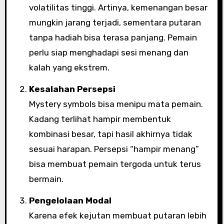
volatilitas tinggi. Artinya, kemenangan besar
mungkin jarang terjadi, sementara putaran
tanpa hadiah bisa terasa panjang. Pemain
perlu siap menghadapi sesi menang dan
kalah yang ekstrem.
Kesalahan Persepsi
Mystery symbols bisa menipu mata pemain.
Kadang terlihat hampir membentuk
kombinasi besar, tapi hasil akhirnya tidak
sesuai harapan. Persepsi “hampir menang”
bisa membuat pemain tergoda untuk terus
bermain.
Pengelolaan Modal
Karena efek kejutan membuat putaran lebih