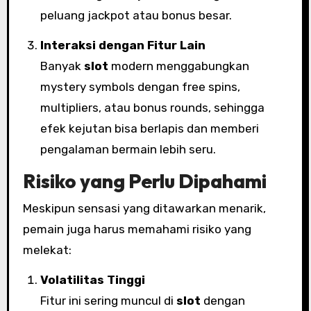
peluang jackpot atau bonus besar.
Interaksi dengan Fitur Lain
Banyak
slot
modern menggabungkan
mystery symbols dengan free spins,
multipliers, atau bonus rounds, sehingga
efek kejutan bisa berlapis dan memberi
pengalaman bermain lebih seru.
Risiko yang Perlu Dipahami
Meskipun sensasi yang ditawarkan menarik,
pemain juga harus memahami risiko yang
melekat:
Volatilitas Tinggi
Fitur ini sering muncul di
slot
dengan