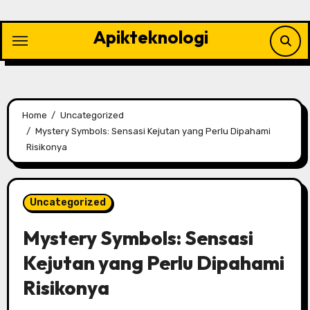
Skip
to
Apikteknologi
content
Home
Uncategorized
Mystery Symbols: Sensasi Kejutan yang Perlu Dipahami
Risikonya
Uncategorized
Mystery Symbols: Sensasi
Kejutan yang Perlu Dipahami
Risikonya