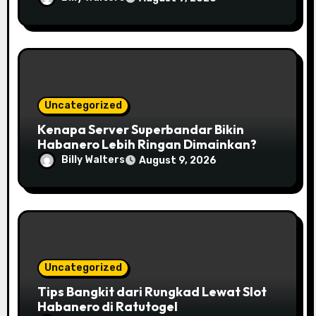
Uncategorized
Kenapa Server Superbandar Bikin
Habanero Lebih Ringan Dimainkan?
Billy Walters
August 9, 2026
Uncategorized
Tips Bangkit dari Rungkad Lewat Slot
Habanero di Ratutogel