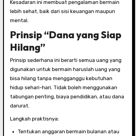
Kesadaran ini membuat pengalaman bermain
lebih sehat, baik dari sisi keuangan maupun
mental.
Prinsip “Dana yang Siap
Hilang”
Prinsip sederhana ini berarti semua uang yang
digunakan untuk bermain haruslah uang yang
bisa hilang tanpa mengganggu kebutuhan
hidup sehari-hari. Tidak boleh menggunakan
tabungan penting, biaya pendidikan, atau dana
darurat.
Langkah praktisnya:
Tentukan anggaran bermain bulanan atau