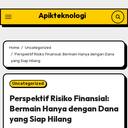
Skip
to
Apikteknologi
content
Home
Uncategorized
Perspektif Risiko Finansial: Bermain Hanya dengan Dana
yang Siap Hilang
Uncategorized
Perspektif Risiko Finansial:
Bermain Hanya dengan Dana
yang Siap Hilang