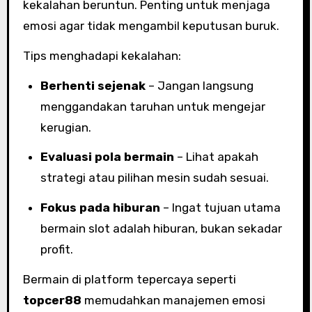
kekalahan beruntun. Penting untuk menjaga
emosi agar tidak mengambil keputusan buruk.
Tips menghadapi kekalahan:
Berhenti sejenak
– Jangan langsung
menggandakan taruhan untuk mengejar
kerugian.
Evaluasi pola bermain
– Lihat apakah
strategi atau pilihan mesin sudah sesuai.
Fokus pada hiburan
– Ingat tujuan utama
bermain slot adalah hiburan, bukan sekadar
profit.
Bermain di platform tepercaya seperti
topcer88
memudahkan manajemen emosi