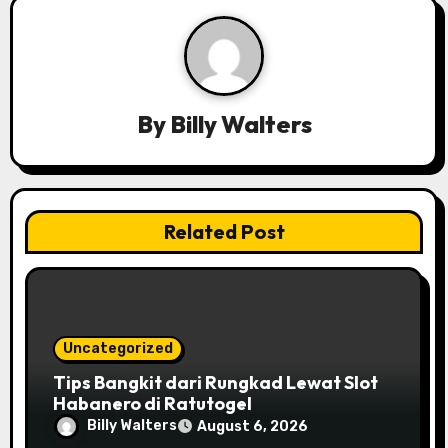
v
i
g
By
Billy Walters
a
t
Related Post
i
o
n
Uncategorized
Tips Bangkit dari Rungkad Lewat Slot
Habanero di Ratutogel
Billy Walters
August 6, 2026