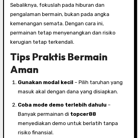
Sebaliknya, fokuslah pada hiburan dan
pengalaman bermain, bukan pada angka
kemenangan semata. Dengan cara ini,
permainan tetap menyenangkan dan risiko
kerugian tetap terkendali.
Tips Praktis Bermain
Aman
Gunakan modal kecil
– Pilih taruhan yang
masuk akal dengan dana yang disiapkan.
Coba mode demo terlebih dahulu
–
Banyak permainan di
topcer88
menyediakan demo untuk berlatih tanpa
risiko finansial.